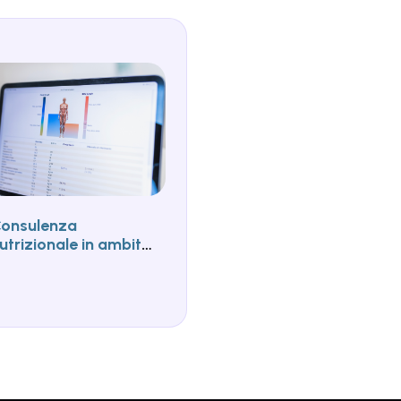
onsulenza
utrizionale in ambito
portivo