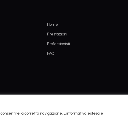
Home
Prestazioni
Professionisti
FAQ
Copyright © 2022 - POWERED BY AGEING TECH
 di consentire la corretta navigazione. L’informativa estesa è