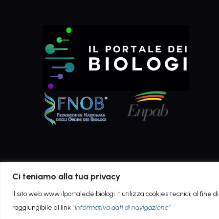
Ci teniamo alla tua privacy
Il sito web www.ilportaledeibiologi.it utilizza cookies tecnici, al fine
raggiungibile al link
“
Informativa dati di navigazione
”