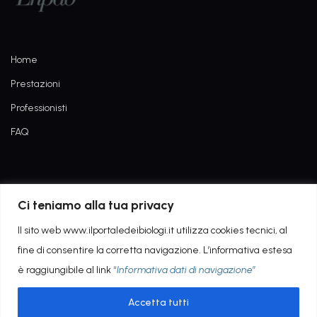
Home
Prestazioni
Professionisti
FAQ
Informativa dati di navigazione
Ci teniamo alla tua privacy
Privacy Policy
Il sito web www.ilportaledeibiologi.it utilizza cookies tecnici, al
fine di consentire la corretta navigazione. L’informativa estesa
è raggiungibile al link
“
Informativa dati di navigazione
”
Accetta tutti