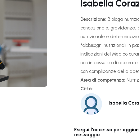
Isabella Cora
Descrizione:
Biologa nutrizi
concezionale, gravidanza, a
nutrizionale e determinazion
fabbisogni nutrizionali in pa
indicazioni del Medico curan
non in possesso di accurate 
con complicanze del diabe
Area di competenza:
Nutri
Città:
Isabella Cor
Esegui l'accesso per aggiunge
messaggio