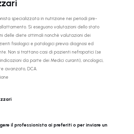
zzari
onista specializzata in nutrizione nei periodi pre-
llattamento. Si eseguono valutazioni dello stato
i delle diete ottimali nonchè valutazioni dei
zienti fisiologici e patologici previa diagnosi ed
te. Non si trattano casi di pazienti nefropatici (se
indicazioni da parte dei Medici curanti), oncologici,
te avanzato, DCA.
zione
azzari
re il professionista ai preferiti o per inviare un