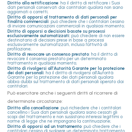
Diritto alla rettificazione
: ha il diritto di rettificare i Suoi
dati personali conservati dai contitolari qualora non siano
aggiornati o corretti;
Diritto di opporsi al trattamento di dati personali per
finalità commerciali
: può chiedere che i contitolari cessino
di inviare comunicazioni commerciali in qualsiasi momento;
Diritto di opporsi a decisioni basate su processi
esclusivamente automatizzati:
può chiedere di non essere
destinatario di decisioni prese in base a processi
esclusivamente automatizzati, inclusa l’attività di
profilazione;
Diritto di revocare un consenso prestato
: ha il diritto di
revocare il consenso prestato per un determinato
trattamento in qualsiasi momento;
Diritto di rivolgersi all’Autorità Garante per la protezione
dei dati personali
: ha il diritto di rivolgersi all’Autorità
Garante per la protezione dei dati personali qualora
abbia dubbi sul trattamento di dati personali operato dai
contitolari.
Può esercitare anche i seguenti diritti al ricorrere di
determinate circostanze:
Diritto alla cancellazione
: può richiedere che i contitolari
cancellino i Suoi dati personali qualora siano cessati gli
scopi del trattamento e non sussistano interessi legittimi o
norme di legge che ne impongano la continuazione;
Diritto di opporsi ad un trattamento
: può chiedere che i
contitolari cessino di svolgere un determinato trattamento