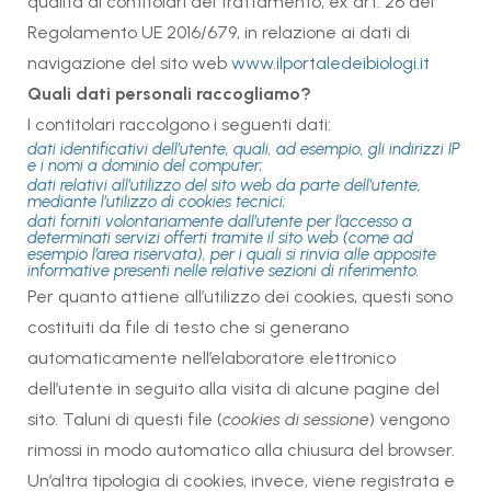
qualità di contitolari del trattamento, ex art. 26 del
Regolamento UE 2016/679, in relazione ai dati di
navigazione del sito web
www.ilportaledeibiologi.it
Quali dati personali raccogliamo?
I contitolari raccolgono i seguenti dati:
dati identificativi dell’utente, quali, ad esempio, gli indirizzi IP
e i nomi a dominio del computer;
dati relativi all’utilizzo del sito web da parte dell’utente,
mediante l’utilizzo di cookies tecnici;
dati forniti volontariamente dall’utente per l’accesso a
determinati servizi offerti tramite il sito web (come ad
esempio l’area riservata), per i quali si rinvia alle apposite
informative presenti nelle relative sezioni di riferimento.
Per quanto attiene all’utilizzo dei cookies, questi sono
costituiti da file di testo che si generano
automaticamente nell’elaboratore elettronico
dell’utente in seguito alla visita di alcune pagine del
sito. Taluni di questi file (
cookies di sessione
) vengono
rimossi in modo automatico alla chiusura del browser.
Un’altra tipologia di cookies, invece, viene registrata e