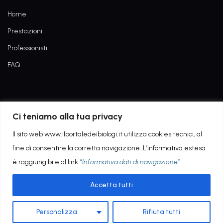
Home
Prestazioni
Professionisti
FAQ
Informativa dati di navigazione
Ci teniamo alla tua privacy
Privacy Policy
Il sito web www.ilportaledeibiologi.it utilizza cookies tecnici, al
fine di consentire la corretta navigazione. L’informativa estesa
è raggiungibile al link
“
Informativa dati di navigazione
”
Accetta tutti
Copyright © 2022 - POWERED BY AGEING TECH
Personalizza
Rifiuta tutti