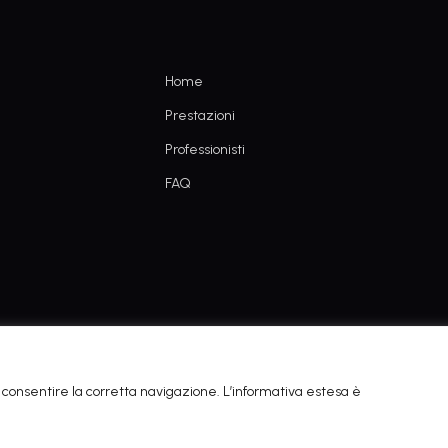
Home
Prestazioni
Professionisti
FAQ
Copyright © 2022 - POWERED BY AGEING TECH
 di consentire la corretta navigazione. L’informativa estesa è