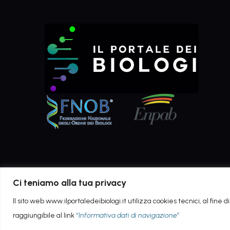
Ci teniamo alla tua privacy
Il sito web www.ilportaledeibiologi.it utilizza cookies tecnici, al fine
raggiungibile al link
“
Informativa dati di navigazione
”