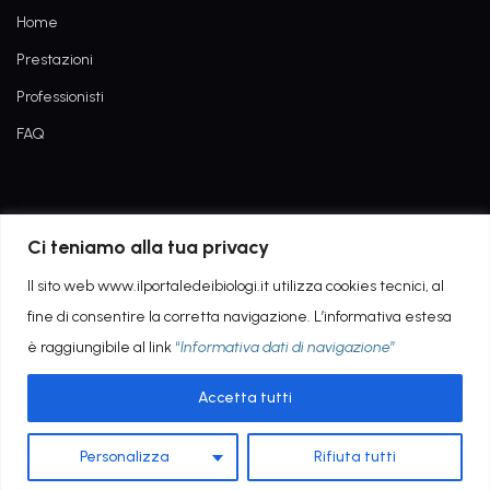
Home
Prestazioni
Professionisti
FAQ
Informativa dati di navigazione
Ci teniamo alla tua privacy
Privacy Policy
Il sito web www.ilportaledeibiologi.it utilizza cookies tecnici, al
fine di consentire la corretta navigazione. L’informativa estesa
è raggiungibile al link
“
Informativa dati di navigazione
”
Accetta tutti
Copyright © 2022 - POWERED BY AGEING TECH
Personalizza
Rifiuta tutti